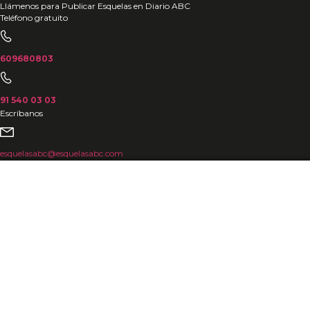
Ir
Llámenos para Publicar Esquelas en Diario ABC
Teléfono gratuito
al
contenido
609680803
91 540 03 03
Escríbanos
esquelasabc@esquelasabc.com