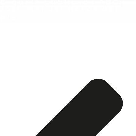
Esquela publicada ABC:
José Manuel Hoyos del
Río