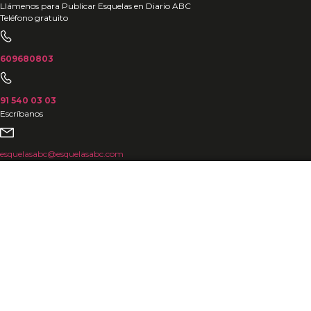
Ir
Llámenos para Publicar Esquelas en Diario ABC
Teléfono gratuito
al
contenido
609680803
91 540 03 03
Escríbanos
esquelasabc@esquelasabc.com