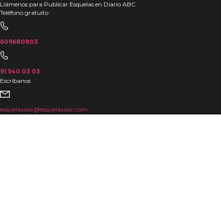
Ir
Llámenos para Publicar Esquelas en Diario ABC
Teléfono gratuito
al
contenido
609680803
91 540 03 03
Escríbanos
esquelasabc@esquelasabc.com