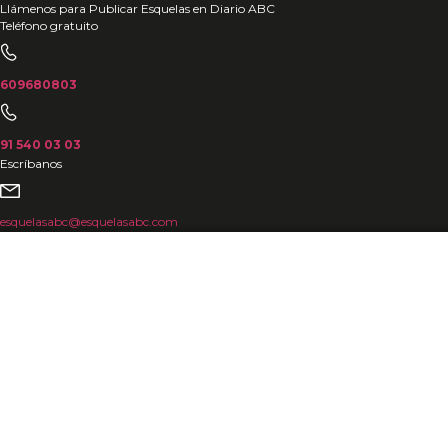
Ir
Llámenos para Publicar Esquelas en Diario ABC
Teléfono gratuito
al
contenido
609680803
91 540 03 03
Escríbanos
esquelasabc@esquelasabc.com