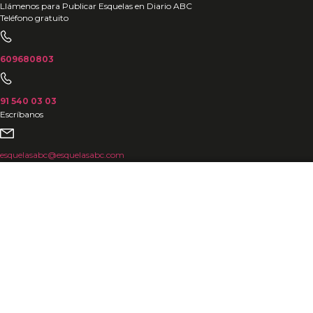
Ir
Llámenos para Publicar Esquelas en Diario ABC
Teléfono gratuito
al
contenido
609680803
91 540 03 03
Escríbanos
esquelasabc@esquelasabc.com