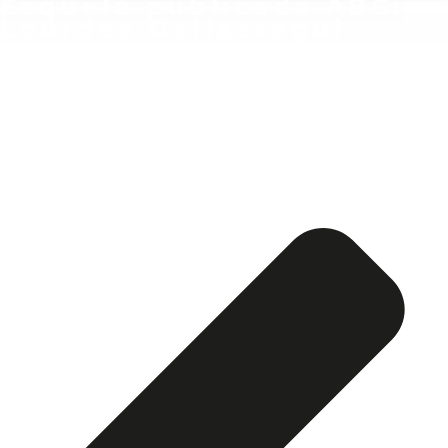
Esquela publicada ABC:
Lourdes Gallastegui