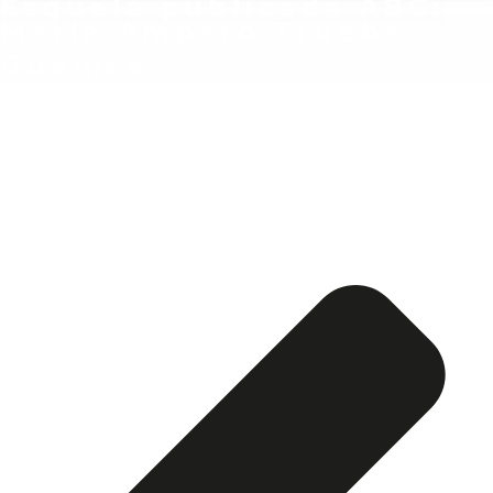
Esquela publicada ABC:
María Amparo Trueba
Güemes