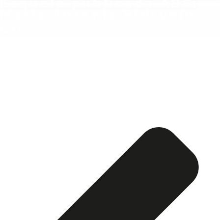
Esquela publicada ABC:
María Antonia Ridruejo
Gil