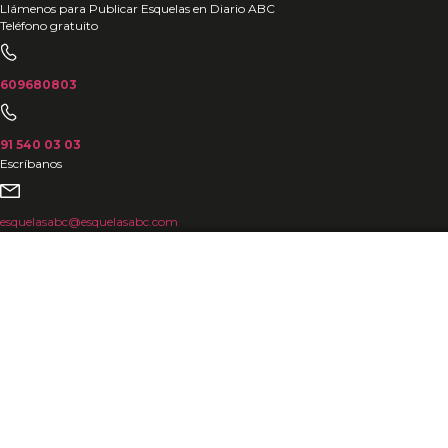
Ir
Llámenos para Publicar Esquelas en Diario ABC
Teléfono gratuito
al
contenido
609680803
91 540 03 03
Escríbanos
esquelasabc@esquelasabc.com