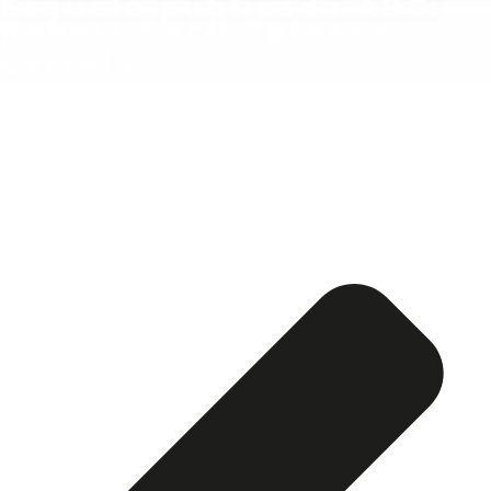
Esquela publicada ABC:
Robert Cecil Spinosa-
Cattela