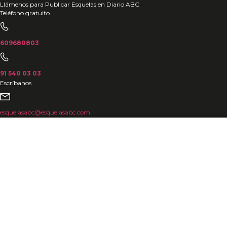
Ir
Llámenos para Publicar Esquelas en Diario ABC
Teléfono gratuito
al
contenido
609680803
91 540 03 03
Escríbanos
esquelasabc@esquelasabc.com