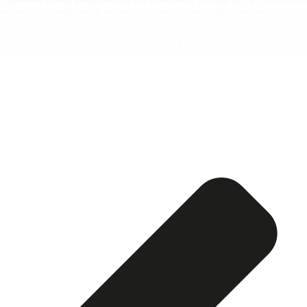
Esquela publicada ABC:
José Luis Fernández de
Gamboa Machimbarrena