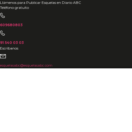
Ir
Llámenos para Publicar Esquelas en Diario ABC
Teléfono gratuito
al
contenido
609680803
91 540 03 03
Escríbanos
esquelasabc@esquelasabc.com