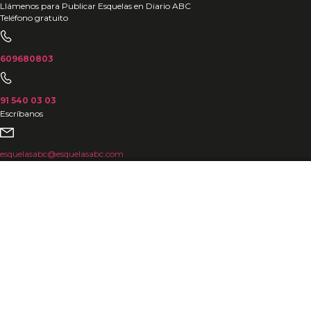
Ir
Llámenos para Publicar Esquelas en Diario ABC
Teléfono gratuito
al
contenido
609680803
91 540 03 03
Escríbanos
esquelasabc@esquelasabc.com