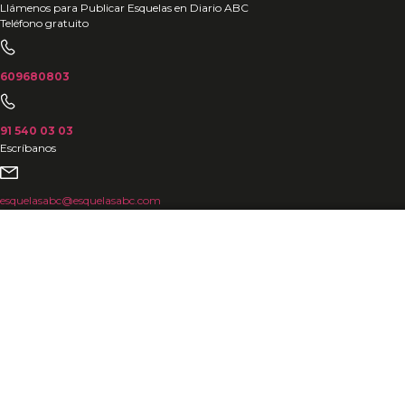
Ir
Llámenos para Publicar Esquelas en Diario ABC
Teléfono gratuito
al
contenido
609680803
91 540 03 03
Escríbanos
esquelasabc@esquelasabc.com