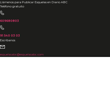
Ir
Llámenos para Publicar Esquelas en Diario ABC
Teléfono gratuito
al
contenido
609680803
91 540 03 03
Escríbanos
esquelasabc@esquelasabc.com