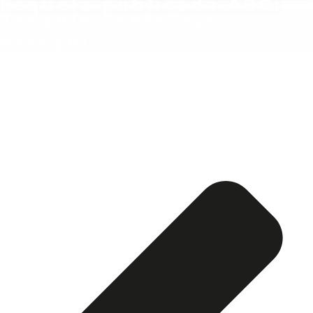
Esquela publicada ABC:
Joaquín Santolaya
Arregui