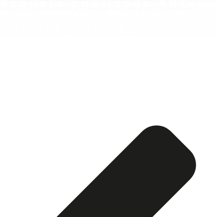
Esquela publicada ABC:
Luis Beltrán Escrivá de
Romaní y de Ubarri