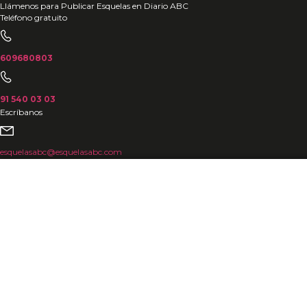
Ir
Llámenos para Publicar Esquelas en Diario ABC
Teléfono gratuito
al
contenido
609680803
91 540 03 03
Escríbanos
esquelasabc@esquelasabc.com