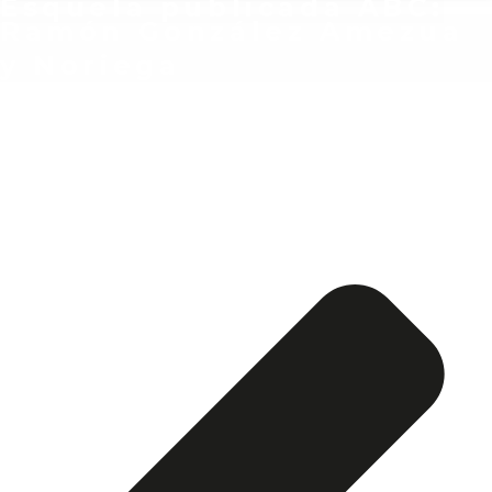
Esquela publicada ABC:
Ramón González Amezua
y Noriega