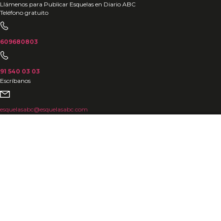
Ir
Llámenos para Publicar Esquelas en Diario ABC
Teléfono gratuito
al
contenido
609680803
91 540 03 03
Escríbanos
esquelasabc@esquelasabc.com