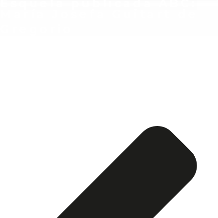
Esquela publicada ABC:
María Josefa Guitart de
Gregorio