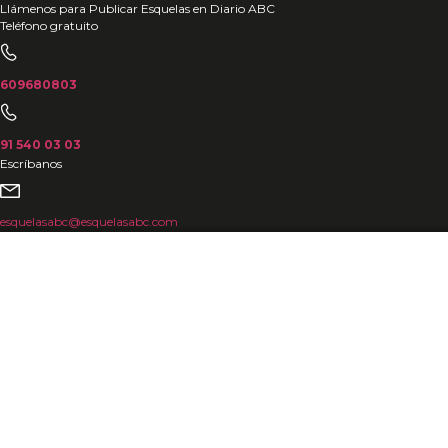
Ir
Llámenos para Publicar Esquelas en Diario ABC
Teléfono gratuito
al
contenido
609680803
91 540 03 03
Escríbanos
esquelasabc@esquelasabc.com