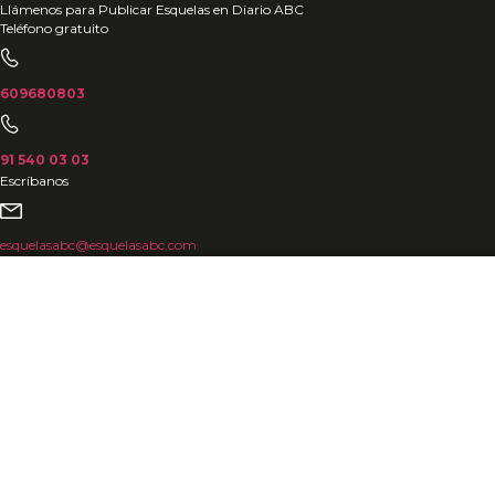
Ir
Llámenos para Publicar Esquelas en Diario ABC
Teléfono gratuito
al
contenido
609680803
91 540 03 03
Escríbanos
esquelasabc@esquelasabc.com