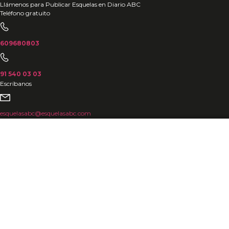
Ir
Llámenos para Publicar Esquelas en Diario ABC
Teléfono gratuito
al
contenido
609680803
91 540 03 03
Escríbanos
esquelasabc@esquelasabc.com