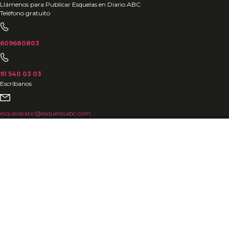
Ir
Llámenos para Publicar Esquelas en Diario ABC
Teléfono gratuito
al
contenido
609680803
91 540 03 03
Escríbanos
esquelasabc@esquelasabc.com