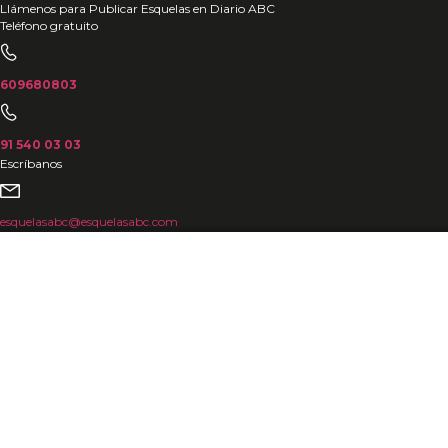
Ir
Llámenos para Publicar Esquelas en Diario ABC
Teléfono gratuito
al
contenido
609680803
91 540 03 03
Escríbanos
esquelasabc@esquelasabc.com