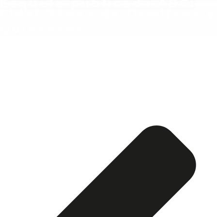
Esquela publicada ABC:
Fidel Sáenz de Ormijana y
Quincoces