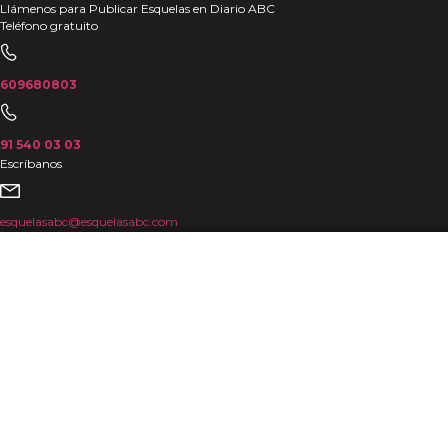
Ir
Llámenos para Publicar Esquelas en Diario ABC
Teléfono gratuito
al
contenido
609680803
91 540 03 03
Escríbanos
esquelasabc@esquelasabc.com