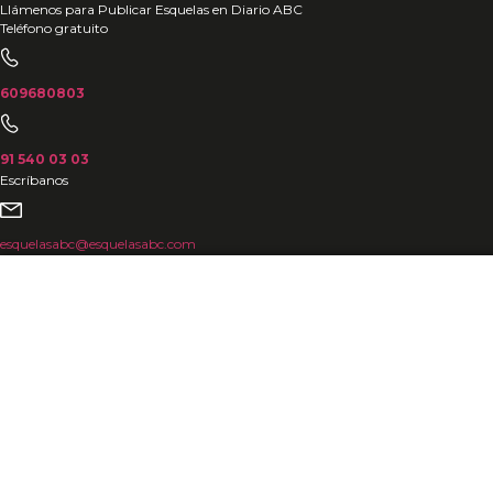
Ir
Llámenos para Publicar Esquelas en Diario ABC
Teléfono gratuito
al
contenido
609680803
91 540 03 03
Escríbanos
esquelasabc@esquelasabc.com