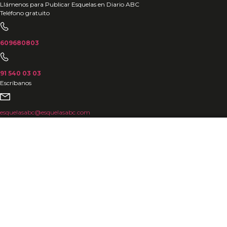
Ir
Llámenos para Publicar Esquelas en Diario ABC
Teléfono gratuito
al
contenido
609680803
91 540 03 03
Escríbanos
esquelasabc@esquelasabc.com