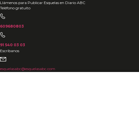
Ir
Llámenos para Publicar Esquelas en Diario ABC
Teléfono gratuito
al
contenido
609680803
91 540 03 03
Escríbanos
esquelasabc@esquelasabc.com