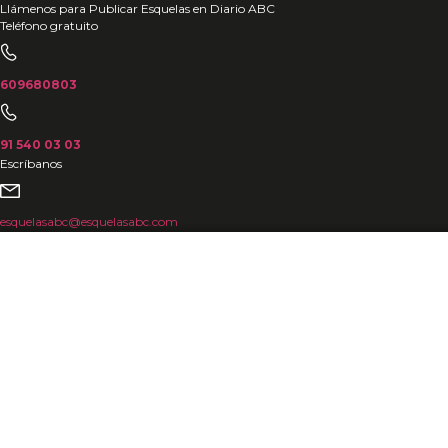
Ir
Llámenos para Publicar Esquelas en Diario ABC
Teléfono gratuito
al
contenido
609680803
91 540 03 03
Escríbanos
esquelasabc@esquelasabc.com