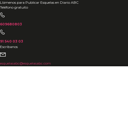
Ir
Llámenos para Publicar Esquelas en Diario ABC
Teléfono gratuito
al
contenido
609680803
91 540 03 03
Escríbanos
esquelasabc@esquelasabc.com