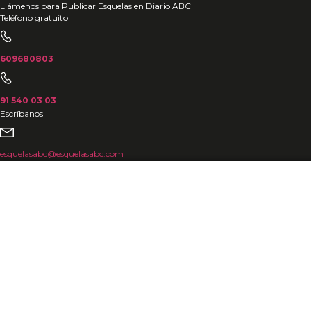
Ir
Llámenos para Publicar Esquelas en Diario ABC
Teléfono gratuito
al
contenido
609680803
91 540 03 03
Escríbanos
esquelasabc@esquelasabc.com