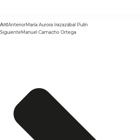
Ant
Anterior
María Aurora Irazazábal Pulín
Siguiente
Manuel Camacho Ortega