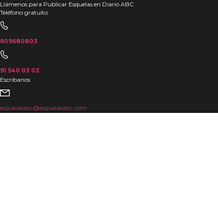
Ir
Llámenos para Publicar Esquelas en Diario ABC
Teléfono gratuito
al
contenido
609680803
91 540 03 03
Escríbanos
esquelasabc@esquelasabc.com