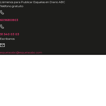
Ir
Llámenos para Publicar Esquelas en Diario ABC
Teléfono gratuito
al
contenido
609680803
91 540 03 03
Escríbanos
esquelasabc@esquelasabc.com