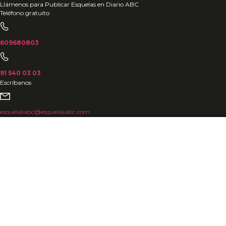
Ir
Llámenos para Publicar Esquelas en Diario ABC
Teléfono gratuito
al
contenido
609680803
91 540 03 03
Escríbanos
esquelasabc@esquelasabc.com