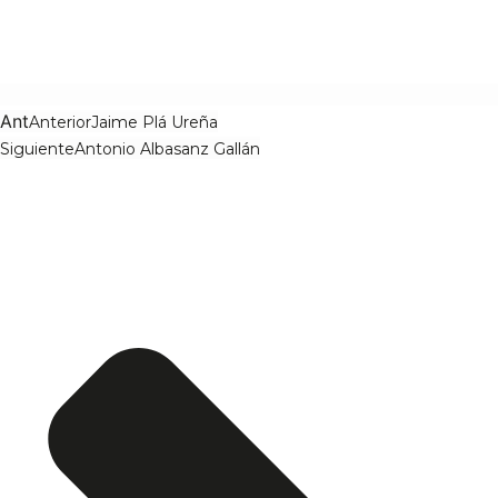
Ant
Anterior
Jaime Plá Ureña
Siguiente
Antonio Albasanz Gallán