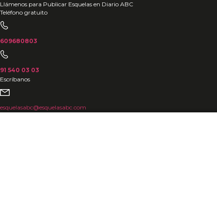
Ir
Llámenos para Publicar Esquelas en Diario ABC
Teléfono gratuito
al
contenido
609680803
91 540 03 03
Escríbanos
esquelasabc@esquelasabc.com