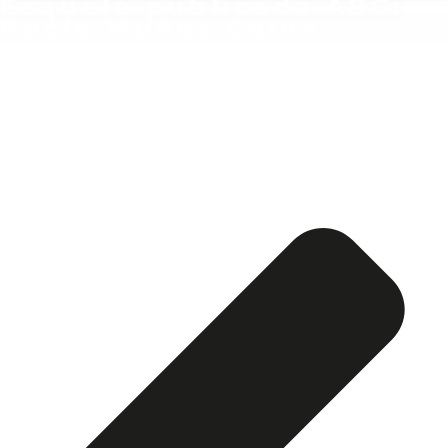
Esquela publicada ABC:
Rocío Muñoz Calvo