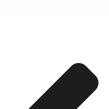
Esquela publicada ABC:
Pitis Díaz y García-
Mauriño