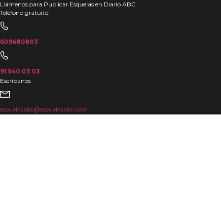
Ir
Llámenos para Publicar Esquelas en Diario ABC
Teléfono gratuito
al
contenido
609680803
91 540 03 03
Escríbanos
esquelasabc@esquelasabc.com