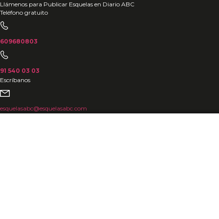
Ir
Llámenos para Publicar Esquelas en Diario ABC
Teléfono gratuito
al
contenido
609680803
91 540 03 03
Escríbanos
esquelasabc@esquelasabc.com