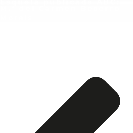
Esquela publicada ABC:
M.ª del Carmen Becerro
Morais