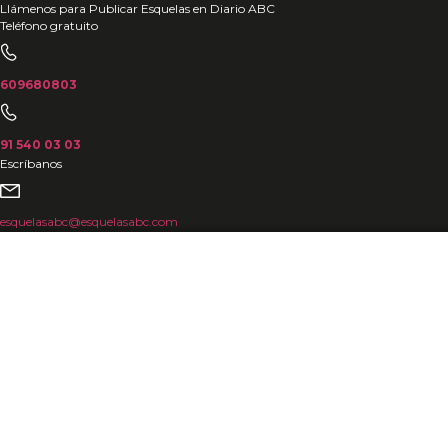
Ir
Llámenos para Publicar Esquelas en Diario ABC
Teléfono gratuito
al
contenido
609680803
91 540 03 03
Escríbanos
esquelasabc@esquelasabc.com