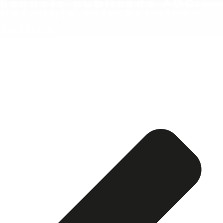
Esquela publicada ABC:
Herminia Sein-Echaluce
Solbes