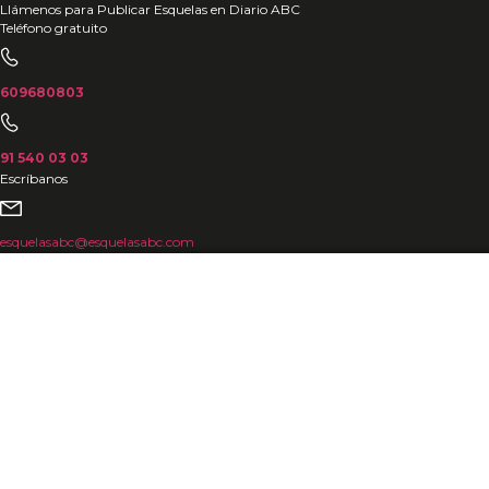
Ir
Llámenos para Publicar Esquelas en Diario ABC
Teléfono gratuito
al
contenido
609680803
91 540 03 03
Escríbanos
esquelasabc@esquelasabc.com